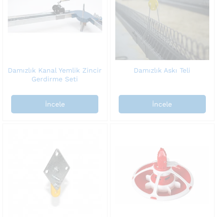
Damızlık Kanal Yemlik Zincir
Damızlık Askı Teli
Gerdirme Seti
İncele
İncele