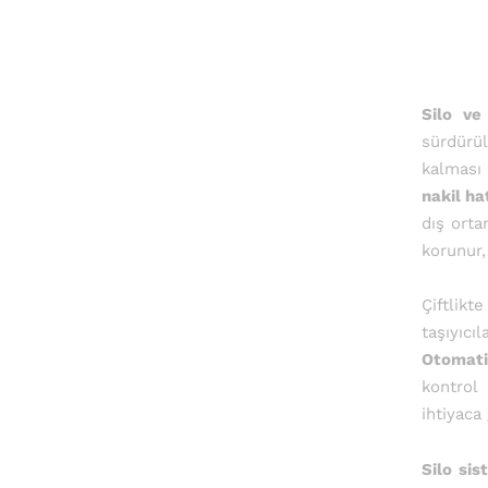
Silo ve
sürdürül
kalması 
nakil ha
dış orta
korunur, 
Çiftlikt
taşıyıcı
Otomati
kontrol
ihtiyaca
Silo sis