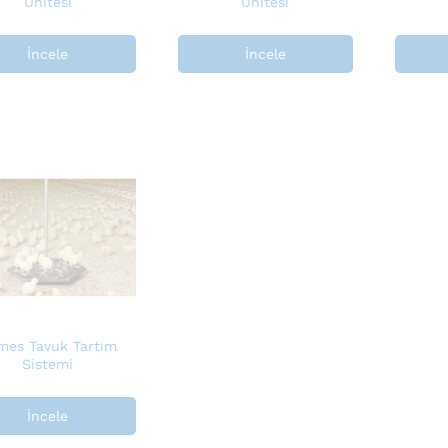
Ünitesi
Ünitesi
İncele
İncele
mes Tavuk Tartım
Sistemi
İncele