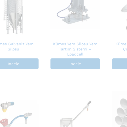
mes Galvaniz Yem
Kümes Yem Silosu Yem
Kümes
Silosu
Tartım Sistemi –
Çı
Loadcell
İncele
İncele