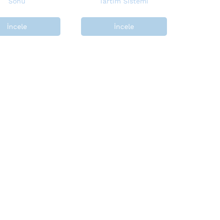
Sonu
Tartım Sistemi
İncele
İncele