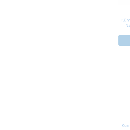
Küm
Na
Küm