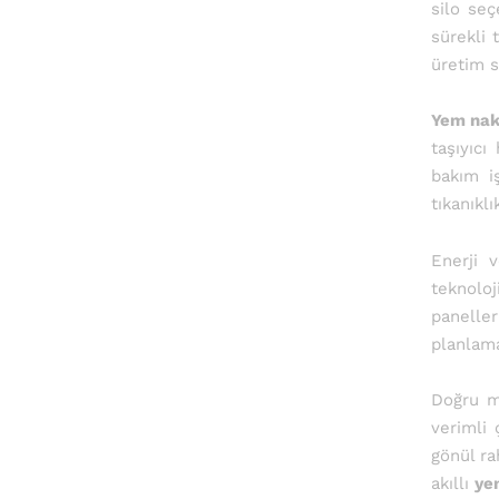
silo seç
sürekli 
üretim s
Yem naki
taşıyıcı
bakım i
tıkanıkl
Enerji v
teknoloj
panelle
planlama
Doğru m
verimli 
gönül ra
akıllı
ye