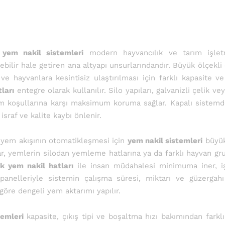
 yem nakil sistemleri
modern hayvancılık ve tarım işletm
ebilir hale getiren ana altyapı unsurlarındandır. Büyük ölçekl
ve hayvanlara kesintisiz ulaştırılması için farklı kapasite v
tları
entegre olarak kullanılır. Silo yapıları, galvanizli çelik v
m koşullarına karşı maksimum koruma sağlar. Kapalı sistemde
israf ve kalite kaybı önlenir.
e yem akışının otomatikleşmesi için
yem nakil sistemleri
büyük 
lar, yemlerin silodan yemleme hatlarına ya da farklı hayvan grup
k yem nakil hatları
ile insan müdahalesi minimuma iner, iş
 panelleriyle sistemin çalışma süresi, miktarı ve güzergah
 göre dengeli yem aktarımı yapılır.
temleri
kapasite, çıkış tipi ve boşaltma hızı bakımından farklı