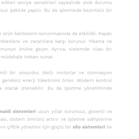
re edilen seviye sensörleri sayesinde stok durumu
uz şekilde yapılır. Bu da işletmede kesintisiz bir
ürün kalitesinin korunmasında da etkilidir. Kapalı
etkenlere ve zararlılara karşı korunur. Yıkama ve
şumunun önüne geçer. Ayrıca, sistemde olası bir
ı müdahale imkanı sunar.
li bir unsurdur. Akıllı motorlar ve otomasyon
ve gereksiz enerji tüketimini önler. Modern kontrol
k olarak izlenebilir. Bu da işletme yönetiminde
nakil sistemleri
uzun yıllar sorunsuz, güvenli ve
ması, sistem ömrünü artırır ve işletme sahiplerine
rn çiftlik yönetimi için güçlü bir
silo sistemleri
ile