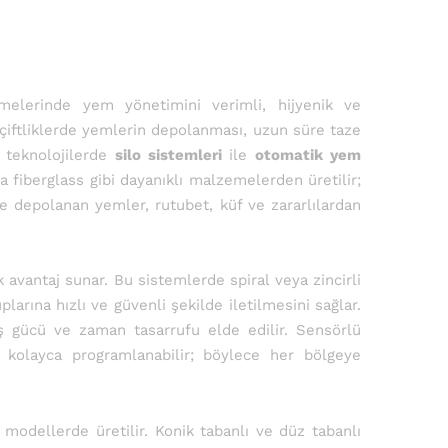
elerinde yem yönetimini verimli, hijyenik ve
i çiftliklerde yemlerin depolanması, uzun süre taze
e teknolojilerde
silo sistemleri
ile
otomatik yem
eya fiberglass gibi dayanıklı malzemelerden üretilir;
 depolanan yemler, rutubet, küf ve zararlılardan
avantaj sunar. Bu sistemlerde spiral veya zincirli
larına hızlı ve güvenli şekilde iletilmesini sağlar.
 gücü ve zaman tasarrufu elde edilir. Sensörlü
ı kolayca programlanabilir; böylece her bölgeye
 modellerde üretilir. Konik tabanlı ve düz tabanlı