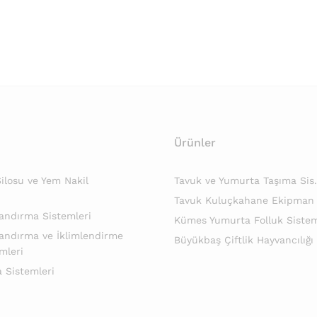
Ürünler
losu ve Yem Nakil
Tavuk ve Yumurta Taşıma Sis.
Tavuk Kuluçkahane Ekipman
andırma Sistemleri
Kümes Yumurta Folluk Sistem
andırma ve İklimlendirme
Büyükbaş Çiftlik Hayvancılığı
mleri
 Sistemleri