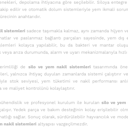
enekleri, depolama ihtiyacına göre seçilebilir. Siloya enteg
takip edilir ve otomatik dolum sistemleriyle yem ikmali soruns
ürecinin anahtarıdır.
l sistemleri
sadece taşımakla kalmaz, aynı zamanda hijyen ve 
 hatlar ve paslanmaz bağlantı parçaları sayesinde, yem dış 
şlemleri kolayca yapılabilir, bu da bakteri ve mantar olu
ık veya arıza durumunda, alarm ve uyarı mekanizmalarıyla hızl
erimliliği de
silo ve yem nakil sistemleri
tasarımında önem
ileri, yalnızca ihtiyaç duyulan zamanlarda sistemi çalıştırır 
riyle stok seviyesi, yem tüketimi ve nakil performansı anlı
 ve maliyet kontrolünü kolaylaştırır.
ühendislik ve profesyonel kurulum ile kurulan
silo ve yem 
çalışır. Yedek parça ve bakım desteğinin kolay erişilebilir ol
hatlığı sağlar. Sonuç olarak, sürdürülebilir hayvancılık ve mode
m nakil sistemleri
altyapısı vazgeçilmezdir.