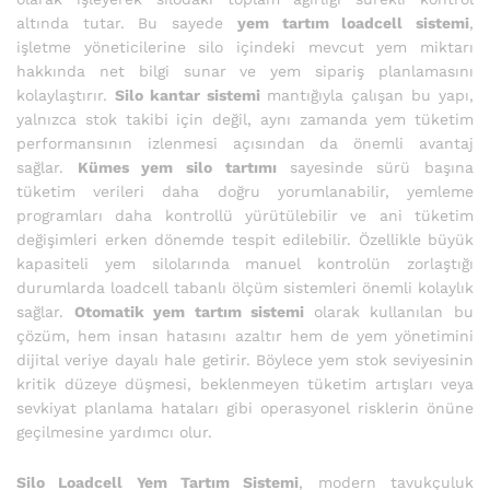
altında tutar. Bu sayede
yem tartım loadcell sistemi
,
işletme yöneticilerine silo içindeki mevcut yem miktarı
hakkında net bilgi sunar ve yem sipariş planlamasını
kolaylaştırır.
Silo kantar sistemi
mantığıyla çalışan bu yapı,
yalnızca stok takibi için değil, aynı zamanda yem tüketim
performansının izlenmesi açısından da önemli avantaj
sağlar.
Kümes yem silo tartımı
sayesinde sürü başına
tüketim verileri daha doğru yorumlanabilir, yemleme
programları daha kontrollü yürütülebilir ve ani tüketim
değişimleri erken dönemde tespit edilebilir. Özellikle büyük
kapasiteli yem silolarında manuel kontrolün zorlaştığı
durumlarda loadcell tabanlı ölçüm sistemleri önemli kolaylık
sağlar.
Otomatik yem tartım sistemi
olarak kullanılan bu
çözüm, hem insan hatasını azaltır hem de yem yönetimini
dijital veriye dayalı hale getirir. Böylece yem stok seviyesinin
kritik düzeye düşmesi, beklenmeyen tüketim artışları veya
sevkiyat planlama hataları gibi operasyonel risklerin önüne
geçilmesine yardımcı olur.
Silo Loadcell Yem Tartım Sistemi
, modern tavukçuluk