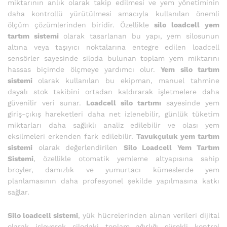
miktarının anlık olarak takip edilmesi ve yem yönetiminin
daha kontrollü yürütülmesi amacıyla kullanılan önemli
ölçüm çözümlerinden biridir. Özellikle
silo loadcell yem
tartım sistemi
olarak tasarlanan bu yapı, yem silosunun
altına veya taşıyıcı noktalarına entegre edilen loadcell
sensörler sayesinde siloda bulunan toplam yem miktarını
hassas biçimde ölçmeye yardımcı olur.
Yem silo tartım
sistemi
olarak kullanılan bu ekipman, manuel tahmine
dayalı stok takibini ortadan kaldırarak işletmelere daha
güvenilir veri sunar.
Loadcell silo tartımı
sayesinde yem
giriş-çıkış hareketleri daha net izlenebilir, günlük tüketim
miktarları daha sağlıklı analiz edilebilir ve olası yem
eksilmeleri erkenden fark edilebilir.
Tavukçuluk yem tartım
sistemi
olarak değerlendirilen
Silo Loadcell Yem Tartım
Sistemi
, özellikle otomatik yemleme altyapısına sahip
broyler, damızlık ve yumurtacı kümeslerde yem
planlamasının daha profesyonel şekilde yapılmasına katkı
sağlar.
Silo loadcell sistemi
, yük hücrelerinden alınan verileri dijital
olarak işleyerek silodaki toplam ağırlığı sürekli kontrol