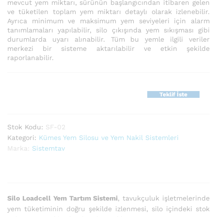
mevcut yem miktarı, sürünün başlangıcından itibaren gelen
ve tüketilen toplam yem miktarı detaylı olarak izlenebilir.
Ayrıca minimum ve maksimum yem seviyeleri için alarm
tanımlamaları yapılabilir, silo çıkışında yem sıkışması gibi
durumlarda uyarı alınabilir. Tüm bu yemle ilgili veriler
merkezi bir sisteme aktarılabilir ve etkin şekilde
raporlanabilir.
Teklif İste
Stok Kodu:
SF-02
Kategori:
Kümes Yem Silosu ve Yem Nakil Sistemleri
Marka:
Sistemtav
Silo Loadcell Yem Tartım Sistemi
, tavukçuluk işletmelerinde
yem tüketiminin doğru şekilde izlenmesi, silo içindeki stok