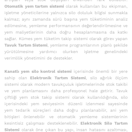
Otomatik yem tartım sistemi
olarak kullanılan bu ekipman,
işletme yöneticilerine yalnızca silo doluluk bilgisi sunmakla
kalmaz; aynı zamanda sürü başına yem tüketiminin analiz
edilmesine, yemleme performansının değerlendirilmesine ve
yem maliyetlerinin daha doğru hesaplanmasına da katkı
sağlar. Kümes yem tüketim takip sistemi olarak görev yapan
Tavuk Tartım Sistemi
, yemleme programlarının planlı şekilde
yürütülmesine yardımcı olurken işletme genelindeki
verimlilik yönetimini de destekler.
Kanatlı yem silo kontrol sistemi
içerisinde önemli bir yere
sahip olan
Elektronik Tartım Sistemi
, silo ağırlık ölçüm
sistemi olarak modern tavukçuluk işletmelerinde stok takibi
ve yem planlamasını daha profesyonel hale getirir. Tavuk
çiftliği yem stok takip sistemi olarak kullanıldığında, silo
içerisindeki yem seviyesinin düzenli izlenmesi sayesinde
yem tedarik süreçleri daha doğru planlanabilir, ani yem
bitişleri önlenebilir ve otomatik yemleme sistemlerinin
kesintisiz çalışması desteklenebilir.
Elektronik Silo Tartım
Sistemi
olarak öne çıkan bu yapı, insan hatasını azaltması,