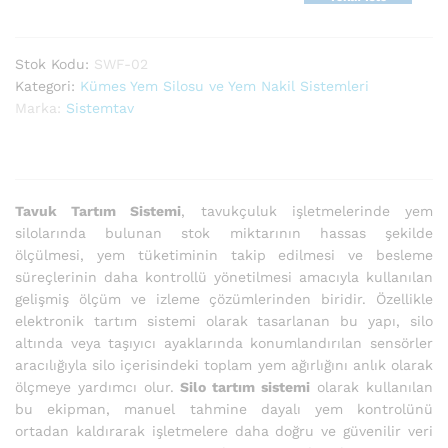
Stok Kodu:
SWF-02
Kategori:
Kümes Yem Silosu ve Yem Nakil Sistemleri
Marka:
Sistemtav
Tavuk Tartım Sistemi
, tavukçuluk işletmelerinde yem
silolarında bulunan stok miktarının hassas şekilde
ölçülmesi, yem tüketiminin takip edilmesi ve besleme
süreçlerinin daha kontrollü yönetilmesi amacıyla kullanılan
gelişmiş ölçüm ve izleme çözümlerinden biridir. Özellikle
elektronik tartım sistemi olarak tasarlanan bu yapı, silo
altında veya taşıyıcı ayaklarında konumlandırılan sensörler
aracılığıyla silo içerisindeki toplam yem ağırlığını anlık olarak
ölçmeye yardımcı olur.
Silo tartım sistemi
olarak kullanılan
bu ekipman, manuel tahmine dayalı yem kontrolünü
ortadan kaldırarak işletmelere daha doğru ve güvenilir veri