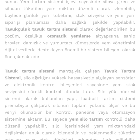
sunar. Yem tartım sistemi işlevi sayesinde siloya giren ve
silodan tüketilen yem miktarı düzenli olarak izlenebilir,
böylece günlük yem tüketimi, stok seviyesi ve yeni yem
siparişi planlaması daha sağlıklı şekilde yapılabilir.
Tavukçuluk tavuk tartım sistemi
olarak değerlendirilen bu
çözüm, özellikle
otomatik yemleme
altyapısına sahip
broyler, damızlık ve yumurtacı kümeslerde yem yönetimini
dijital verilerle destekleyen önemli bir sistem bileşeni olarak
öne çıkmaktadır.
Tavuk tartım sistemi
mantığıyla çalışan
Tavuk Tartım
Sistemi
, silo ağırlığını yüksek hassasiyetle algılayan sensörler
ve elektronik kontrol bileşenleri sayesinde yem stok
seviyesini sürekli kontrol altında tutar. Silo yük hücresi
sistemi olarak kullanılan yapı, loadcell tartım sistemi
prensibiyle çalışarak silonun toplam yükünü ölçer ve bu
veriyi okunabilir bir kontrol paneline veya otomasyon
sistemine aktarır. Bu sayede
yem silo tartım
kontrolü daha
düzenli yapılabilir, silo içerisindeki yem miktarındaki
değişimler anlık olarak izlenebilir ve beklenmedik tüketim
artışları veya stok düşüşleri erkenden fark edilebilir.