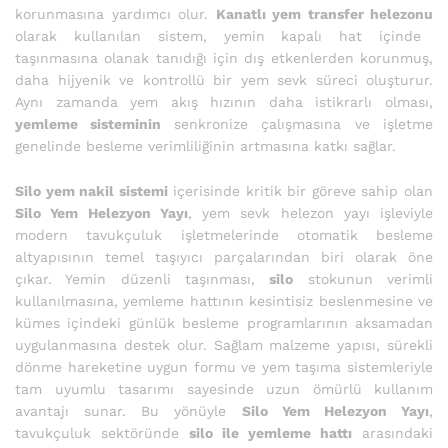
korunmasına yardımcı olur.
Kanatlı yem transfer helezonu
olarak kullanılan sistem, yemin kapalı hat içinde
taşınmasına olanak tanıdığı için dış etkenlerden korunmuş,
daha hijyenik ve kontrollü bir yem sevk süreci oluşturur.
Aynı zamanda yem akış hızının daha istikrarlı olması,
yemleme sisteminin
senkronize çalışmasına ve işletme
genelinde besleme verimliliğinin artmasına katkı sağlar.
Silo yem nakil sistemi
içerisinde kritik bir göreve sahip olan
Silo Yem Helezyon Yayı
, yem sevk helezon yayı işleviyle
modern tavukçuluk işletmelerinde otomatik besleme
altyapısının temel taşıyıcı parçalarından biri olarak öne
çıkar. Yemin düzenli taşınması,
silo
stokunun verimli
kullanılmasına, yemleme hattının kesintisiz beslenmesine ve
kümes içindeki günlük besleme programlarının aksamadan
uygulanmasına destek olur. Sağlam malzeme yapısı, sürekli
dönme hareketine uygun formu ve yem taşıma sistemleriyle
tam uyumlu tasarımı sayesinde uzun ömürlü kullanım
avantajı sunar. Bu yönüyle
Silo Yem Helezyon Yayı
,
tavukçuluk sektöründe
silo ile yemleme hattı
arasındaki