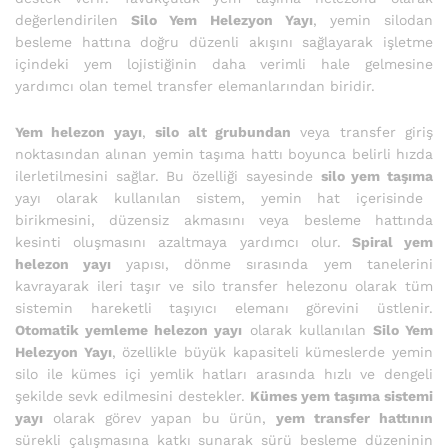
değerlendirilen
Silo Yem Helezyon Yayı
, yemin silodan
besleme hattına doğru düzenli akışını sağlayarak işletme
içindeki yem lojistiğinin daha verimli hale gelmesine
yardımcı olan temel transfer elemanlarından biridir.
Yem helezon yayı
,
silo alt grubundan
veya transfer giriş
noktasından alınan yemin taşıma hattı boyunca belirli hızda
ilerletilmesini sağlar. Bu özelliği sayesinde
silo yem taşıma
yayı olarak kullanılan sistem, yemin hat içerisinde
birikmesini, düzensiz akmasını veya besleme hattında
kesinti oluşmasını azaltmaya yardımcı olur.
Spiral yem
helezon yayı
yapısı, dönme sırasında yem tanelerini
kavrayarak ileri taşır ve silo transfer helezonu olarak tüm
sistemin hareketli taşıyıcı elemanı görevini üstlenir.
Otomatik yemleme helezon yayı
olarak kullanılan
Silo Yem
Helezyon Yayı
, özellikle büyük kapasiteli kümeslerde yemin
silo ile kümes içi yemlik hatları arasında hızlı ve dengeli
şekilde sevk edilmesini destekler.
Kümes yem taşıma sistemi
yayı
olarak görev yapan bu ürün,
yem transfer hattının
sürekli çalışmasına katkı sunarak sürü besleme düzeninin