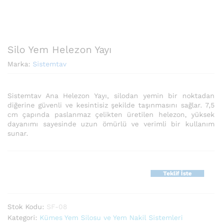
Silo Yem Helezon Yayı
Marka:
Sistemtav
Sistemtav Ana Helezon Yayı, silodan yemin bir noktadan
diğerine güvenli ve kesintisiz şekilde taşınmasını sağlar. 7,5
cm çapında paslanmaz çelikten üretilen helezon, yüksek
dayanımı sayesinde uzun ömürlü ve verimli bir kullanım
sunar.
Teklif İste
Stok Kodu:
SF-08
Kategori:
Kümes Yem Silosu ve Yem Nakil Sistemleri