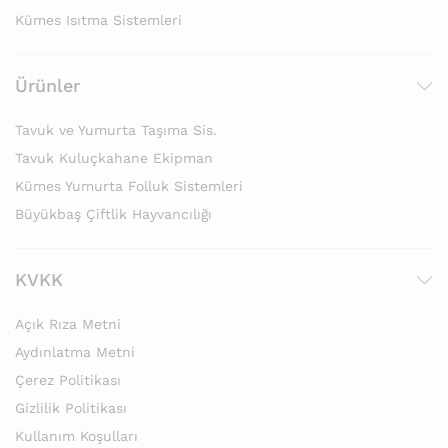
Kümes Isıtma Sistemleri
Ürünler
Tavuk ve Yumurta Taşıma Sis.
Tavuk Kuluçkahane Ekipman
Kümes Yumurta Folluk Sistemleri
Büyükbaş Çiftlik Hayvancılığı
KVKK
Açık Rıza Metni
Aydınlatma Metni
Çerez Politikası
Gizlilik Politikası
Kullanım Koşulları