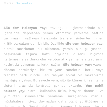
Marka:
Sistemtav
Silo Yem Helezyon Yayı
, tavukçuluk işletmelerinde silo
içerisinde depolanan yemin otomatik yemleme hattına
taşınmasını sağlayan helezonlu transfer sistemlerinin en
kritik parçalarından biridir. Özellikle
silo yem helezyon yayı
olarak tasarlanan bu ekipman, yemin silo çıkışından
başlayarak taşıma hattı boyunca düzenli biçimde
ilerlemesine yardımcı olur ve otomatik yemleme altyapısının
kesintisiz çalışmasına katkı sağlar.
Silo helezon yayı
yapısı,
dönme hareketiyle birlikte yem tanelerini boru veya
transfer hattı içinde ileri taşıyan spiral bir mekanizma
mantığıyla çalışır. Bu sayede yem, silo ile kümes içi yemleme
sistemi arasında kontrollü şekilde aktarılır.
Yem nakil
helezon yayı
olarak kullanılan ürün, broyler, damızlık ve
yumurtacı kümeslerde yemleme süreçlerinin manuel
müdahaleye ihtiyaç duymadan daha planlı yürütülmesine
destek verir. Tavukçuluk yem taşıma helezonu olarak