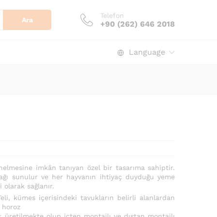
Telefon
Ara
+90 (262) 646 2018
Language
lmesine imkân tanıyan özel bir tasarıma sahiptir.
ağı sunulur ve her hayvanın ihtiyaç duyduğu yeme
 olarak sağlanır.
eli, kümes içerisindeki tavukların belirli alanlardan
 horoz
k üretilmekte olup içten montajlı ve dıştan montajlı