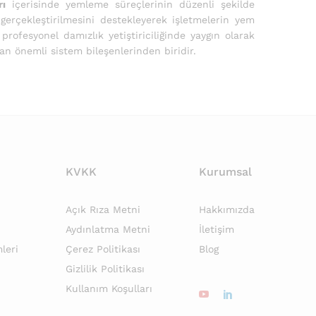
rı
içerisinde yemleme süreçlerinin düzenli şekilde
erçekleştirilmesini destekleyerek işletmelerin yem
rofesyonel damızlık yetiştiriciliğinde yaygın olarak
an önemli sistem bileşenlerinden biridir.
KVKK
Kurumsal
Açık Rıza Metni
Hakkımızda
Aydınlatma Metni
İletişim
leri
Çerez Politikası
Blog
Gizlilik Politikası
Kullanım Koşulları