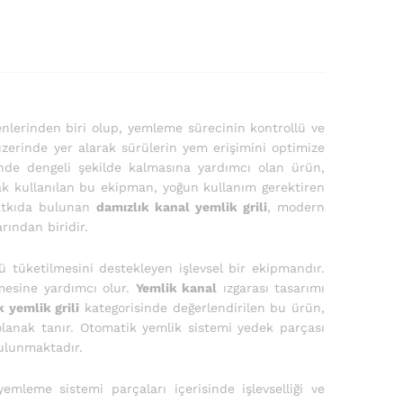
şenlerinden biri olup, yemleme sürecinin kontrollü ve
zerinde yer alarak sürülerin yem erişimini optimize
inde dengeli şekilde kalmasına yardımcı olan ürün,
k kullanılan bu ekipman, yoğun kullanım gerektiren
katkıda bulunan
damızlık kanal yemlik grili
, modern
ından biridir.
 tüketilmesini destekleyen işlevsel bir ekipmandır.
nmesine yardımcı olur.
Yemlik kanal
ızgarası tasarımı
 yemlik grili
kategorisinde değerlendirilen bu ürün,
olanak tanır. Otomatik yemlik sistemi yedek parçası
bulunmaktadır.
yemleme sistemi parçaları içerisinde işlevselliği ve