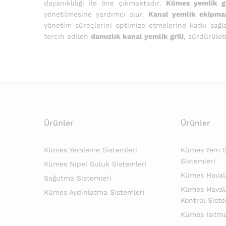
dayanıklılığı ile öne çıkmaktadır.
Kümes yemlik gr
yönetilmesine yardımcı olur.
Kanal yemlik ekipman
yönetim süreçlerini optimize etmelerine katkı sağla
tercih edilen
damızlık kanal yemlik grili
, sürdürüleb
Ürünler
Ürünler
Kümes Yemleme Sistemleri
Kümes Yem Si
Sistemleri
Kümes Nipel Suluk Sistemleri
Kümes Haval
Soğutma Sistemleri
Kümes Haval
Kümes Aydınlatma Sistemleri
Kontrol Siste
Kümes Isıtma