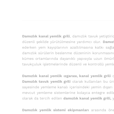
Damızlık kanal yemlik grili
, damızlık tavuk yetiştir
düzenli şekilde yürütülmesine yardımcı olur.
Damızl
ederken yem kayıplarının azaltılmasına katkı sağl
damızlık sürülerin beslenme düzeninin korunmasını
kümes ortamlarında dayanıklı yapısıyla uzun ömür
tavukçuluk işletmelerinde düzenli ve kontrollü yem
Damızlık kanal yemlik ızgarası, kanal yemlik grili
o
Damızlık tavuk yemlik grili
olarak kullanılan bu ür
sayesinde yemleme kanalı içerisindeki yemin dışarı t
mevcut yemleme sistemlerine kolayca entegre edileb
olarak da tercih edilen
damızlık kanal yemlik grili,
y
Damızlık yemlik sistemi ekipmanları
arasında öne