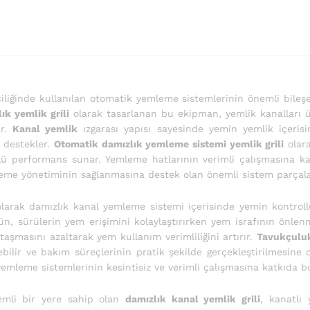
iciliğinde kullanılan otomatik yemleme sistemlerinin önemli bile
ık yemlik grili
olarak tasarlanan bu ekipman, yemlik kanalları ü
ar.
Kanal yemlik
ızgarası yapısı sayesinde yemin yemlik içeris
 destekler.
Otomatik damızlık yemleme sistemi yemlik grili
olara
lü performans sunar. Yemleme hatlarının verimli çalışmasına 
leme yönetiminin sağlanmasına destek olan önemli sistem parçalar
larak damızlık kanal yemleme sistemi içerisinde yemin kontrollü
ün, sürülerin yem erişimini kolaylaştırırken yem israfının önle
aşmasını azaltarak yem kullanım verimliliğini artırır.
Tavukçuluk
ilir ve bakım süreçlerinin pratik şekilde gerçekleştirilmesine 
emleme sistemlerinin kesintisiz ve verimli çalışmasına katkıda 
mli bir yere sahip olan
damızlık kanal yemlik grili
, kanatlı 