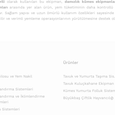
ili
olarak kullanılan bu ekipman,
damızlık kümes ekipmanla
ları
arasında yer alan ürün, yem tüketiminin daha kontrollü g
r. Sağlam yapısı ve uzun ömürlü kullanım özellikleri sayesinde p
ilir ve verimli yemleme operasyonlarının yürütülmesine destek ol
Ürünler
losu ve Yem Nakil
Tavuk ve Yumurta Taşıma Sis.
Tavuk Kuluçkahane Ekipman
andırma Sistemleri
Kümes Yumurta Folluk Sistem
andırma ve İklimlendirme
Büyükbaş Çiftlik Hayvancılığı
mleri
 Sistemleri