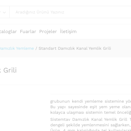
r
taloglar
Fuarlar
Projeler
İletişim
Damızlık Yemleme
/
Standart Damızlık Kanal Yemlik Grili
Grili
grubunun kendi yemleme sistemine yöne
Bu yapı sayesinde eşit yem yeme olan
kolayca ulaşması sistemin temel önceliği
Sistemtav Damızlık Kanal Yemlik Grill T
dengeli şekilde yemlenmesini sağlarken,
Ürün, 4 mm kalınlığında tel kullanılara