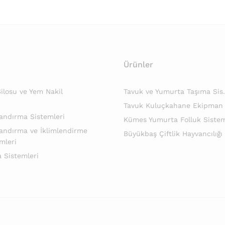
Ürünler
losu ve Yem Nakil
Tavuk ve Yumurta Taşıma Sis.
Tavuk Kuluçkahane Ekipman
andırma Sistemleri
Kümes Yumurta Folluk Sistem
andırma ve İklimlendirme
Büyükbaş Çiftlik Hayvancılığı
mleri
 Sistemleri