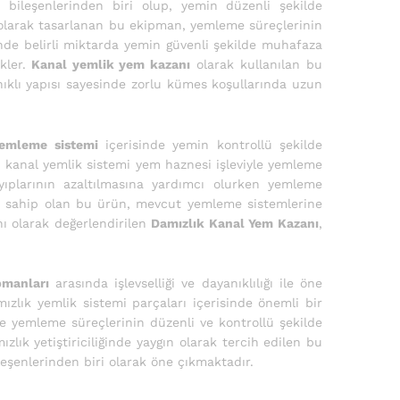
i bileşenlerinden biri olup, yemin düzenli şekilde
larak tasarlanan bu ekipman, yemleme süreçlerinin
nde belirli miktarda yemin güvenli şekilde muhafaza
kler.
Kanal yemlik yem kazanı
olarak kullanılan bu
ıklı yapısı sayesinde zorlu kümes koşullarında uzun
yemleme sistemi
içerisinde yemin kontrollü şekilde
 kanal yemlik sistemi yem haznesi işleviyle yemleme
ıplarının azaltılmasına yardımcı olurken yemleme
e sahip olan bu ürün, mevcut yemleme sistemlerine
nı olarak değerlendirilen
Damızlık Kanal Yem Kazanı
,
pmanları
arasında işlevselliği ve dayanıklılığı ile öne
zlık yemlik sistemi parçaları içerisinde önemli bir
e yemleme süreçlerinin düzenli ve kontrollü şekilde
lık yetiştiriciliğinde yaygın olarak tercih edilen bu
leşenlerinden biri olarak öne çıkmaktadır.