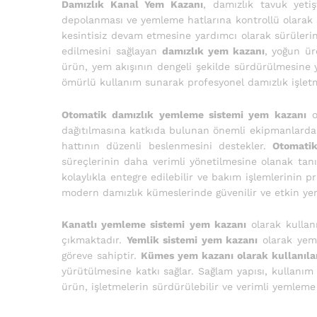
Damızlık Kanal Yem Kazanı
, damızlık tavuk yetiş
depolanması ve yemleme hatlarına kontrollü olarak a
kesintisiz devam etmesine yardımcı olarak sürüleri
edilmesini sağlayan
damızlık yem kazanı
, yoğun ür
ürün, yem akışının dengeli şekilde sürdürülmesine 
ömürlü kullanım sunarak profesyonel damızlık işletm
Otomatik damızlık yemleme sistemi yem kazanı
o
dağıtılmasına katkıda bulunan önemli ekipmanlardan
hattının düzenli beslenmesini destekler.
Otomati
süreçlerinin daha verimli yönetilmesine olanak tan
kolaylıkla entegre edilebilir ve bakım işlemlerinin 
modern damızlık kümeslerinde güvenilir ve etkin y
Kanatlı yemleme sistemi yem kazanı
olarak kullan
çıkmaktadır.
Yemlik sistemi yem kazanı
olarak yeml
göreve sahiptir.
Kümes yem kazanı olarak kullanıl
yürütülmesine katkı sağlar. Sağlam yapısı, kullanım 
ürün, işletmelerin sürdürülebilir ve verimli yemleme