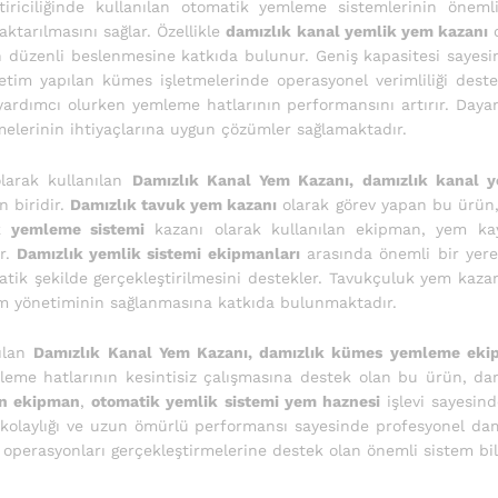
tiriciliğinde kullanılan otomatik yemleme sistemlerinin öneml
ktarılmasını sağlar. Özellikle
damızlık kanal yemlik yem kazanı
o
n düzenli beslenmesine katkıda bulunur. Geniş kapasitesi sayesi
etim yapılan kümes işletmelerinde operasyonel verimliliği deste
yardımcı olurken yemleme hatlarının performansını artırır. Dayan
elerinin ihtiyaçlarına uygun çözümler sağlamaktadır.
larak kullanılan
Damızlık Kanal Yem Kazanı, damızlık kanal 
 biridir.
Damızlık tavuk yem kazanı
olarak görev yapan bu ürün,
k yemleme sistemi
kazanı olarak kullanılan ekipman, yem kay
ır.
Damızlık yemlik sistemi ekipmanları
arasında önemli bir yer
pratik şekilde gerçekleştirilmesini destekler. Tavukçuluk yem kaza
em yönetiminin sağlanmasına katkıda bulunmaktadır.
ılan
Damızlık Kanal Yem Kazanı, damızlık kümes yemleme eki
eme hatlarının kesintisiz çalışmasına destek olan bu ürün, damı
an ekipman
,
otomatik yemlik sistemi yem haznesi
işlevi sayesind
kolaylığı ve uzun ömürlü performansı sayesinde profesyonel damız
 operasyonları gerçekleştirmelerine destek olan önemli sistem bi