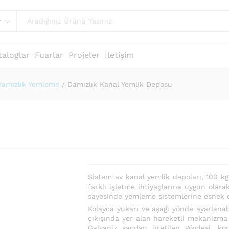
r
taloglar
Fuarlar
Projeler
İletişim
Damızlık Yemleme
/
Damızlık Kanal Yemlik Deposu
Sistemtav kanal yemlik depoları, 100 kg
farklı işletme ihtiyaçlarına uygun olarak
sayesinde yemleme sistemlerine esnek 
Kolayca yukarı ve aşağı yönde ayarlanabi
çıkışında yer alan hareketli mekanizma 
Galvaniz sacdan üretilen gövdesi, ko