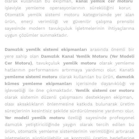
olarak kullanılan bu ekipman,
kanal yemlik cer motoru
işleviyle yemleme operasyonlarının sürekliliğini korur.
Otomatik yemlik sistemi motoru kategorisinde yer alan
ürün, enerji verimliliği ve güvenilir çalışma prensibi
sayesinde modern tavukçuluk işletmelerinin ihtiyaçlarına
uygun çözümler sunmaktadır.
Damızlık yemlik sistemi ekipmanları
arasında önemli bir
yere sahip olan
Damızlık Kanal Yemlik Motoru (Yer Modeli
Cer Motoru)
, tavukçuluk
yemlik motoru
olarak yemleme
hatlarının performansını artırmaya yardımcı olur. Kanatlı
yemleme sistemi motoru
olarak kullanılan bu ürün,
damızlık
kümes yemleme ekipmanları
içerisinde dayanıklılığı ve
işlevselliği ile öne çıkmaktadır.
Yemlik sistemi cer motoru
olarak sistemin düzenli çalışmasını destekleyen ekipman,
olası aksaklıkların önlenmesine katkıda bulunarak üretim
süreçlerinin kesintisiz şekilde sürdürülmesine yardımcı olur.
Yer modeli yemlik motoru
özelliği sayesinde profesyonel
damızlık yetiştiriciliğinde yaygın olarak tercih edilen bu
ürün, otomatik yemleme sistemlerinin verimliliğini artırarak
işletmelerin sürdürülebilir ve kontrollü üretim hedeflerine