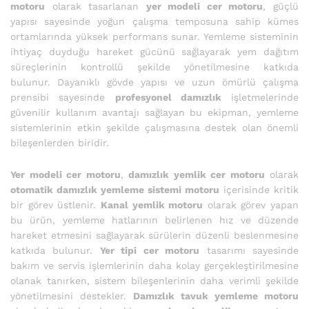
motoru
olarak tasarlanan
yer modeli cer motoru
, güçlü
yapısı sayesinde yoğun çalışma temposuna sahip kümes
ortamlarında yüksek performans sunar. Yemleme sisteminin
ihtiyaç duyduğu hareket gücünü sağlayarak yem dağıtım
süreçlerinin kontrollü şekilde yönetilmesine katkıda
bulunur. Dayanıklı gövde yapısı ve uzun ömürlü çalışma
prensibi sayesinde
profesyonel damızlık
işletmelerinde
güvenilir kullanım avantajı sağlayan bu ekipman, yemleme
sistemlerinin etkin şekilde çalışmasına destek olan önemli
bileşenlerden biridir.
Yer modeli cer motoru
,
damızlık yemlik cer motoru
olarak
otomatik damızlık yemleme sistemi motoru
içerisinde kritik
bir görev üstlenir.
Kanal yemlik motoru
olarak görev yapan
bu ürün, yemleme hatlarının belirlenen hız ve düzende
hareket etmesini sağlayarak sürülerin düzenli beslenmesine
katkıda bulunur.
Yer tipi cer motoru
tasarımı sayesinde
bakım ve servis işlemlerinin daha kolay gerçekleştirilmesine
olanak tanırken, sistem bileşenlerinin daha verimli şekilde
yönetilmesini destekler.
Damızlık tavuk yemleme motoru