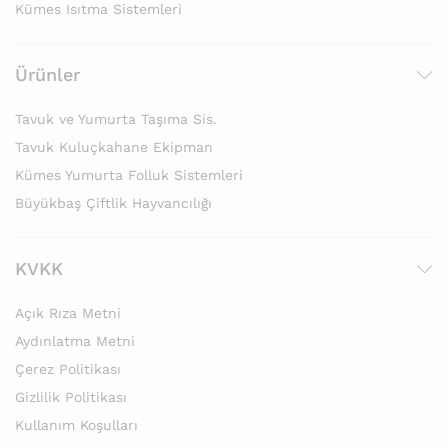
Kümes Isıtma Sistemleri
Ürünler
Tavuk ve Yumurta Taşıma Sis.
Tavuk Kuluçkahane Ekipman
Kümes Yumurta Folluk Sistemleri
Büyükbaş Çiftlik Hayvancılığı
KVKK
Açık Rıza Metni
Aydınlatma Metni
Çerez Politikası
Gizlilik Politikası
Kullanım Koşulları