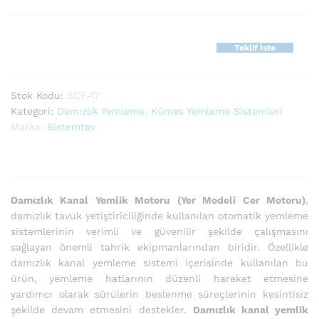
Teklif İste
Stok Kodu:
SCF-17
Kategori:
Damızlık Yemleme
,
Kümes Yemleme Sistemleri
Marka:
Sistemtav
Damızlık Kanal Yemlik Motoru (Yer Modeli Cer Motoru)
,
damızlık tavuk yetiştiriciliğinde kullanılan otomatik yemleme
sistemlerinin verimli ve güvenilir şekilde çalışmasını
sağlayan önemli tahrik ekipmanlarından biridir. Özellikle
damızlık kanal yemleme sistemi içerisinde kullanılan bu
ürün, yemleme hatlarının düzenli hareket etmesine
yardımcı olarak sürülerin beslenme süreçlerinin kesintisiz
şekilde devam etmesini destekler.
Damızlık kanal yemlik