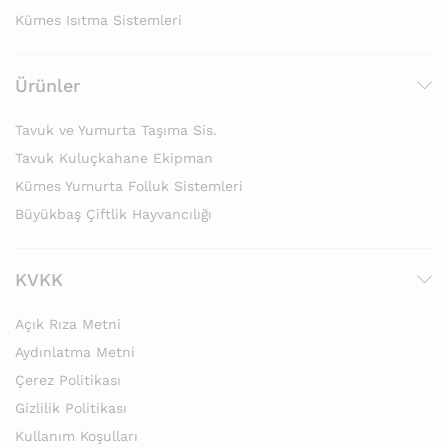
Kümes Isıtma Sistemleri
Ürünler
Tavuk ve Yumurta Taşıma Sis.
Tavuk Kuluçkahane Ekipman
Kümes Yumurta Folluk Sistemleri
Büyükbaş Çiftlik Hayvancılığı
KVKK
Açık Rıza Metni
Aydınlatma Metni
Çerez Politikası
Gizlilik Politikası
Kullanım Koşulları