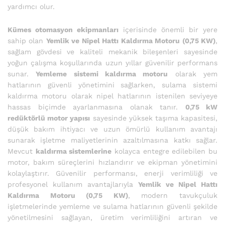
yardımcı olur.
Kümes otomasyon ekipmanları
içerisinde önemli bir yere
sahip olan
Yemlik ve Nipel Hattı Kaldırma Motoru (0,75 KW)
,
sağlam gövdesi ve kaliteli mekanik bileşenleri sayesinde
yoğun çalışma koşullarında uzun yıllar güvenilir performans
sunar.
Yemleme sistemi kaldırma motoru
olarak yem
hatlarının güvenli yönetimini sağlarken, sulama sistemi
kaldırma motoru olarak nipel hatlarının istenilen seviyeye
hassas biçimde ayarlanmasına olanak tanır.
0,75 kW
redüktörlü motor yapısı
sayesinde yüksek taşıma kapasitesi,
düşük bakım ihtiyacı ve uzun ömürlü kullanım avantajı
sunarak işletme maliyetlerinin azaltılmasına katkı sağlar.
Mevcut
kaldırma sistemlerine
kolayca entegre edilebilen bu
motor, bakım süreçlerini hızlandırır ve ekipman yönetimini
kolaylaştırır. Güvenilir performansı, enerji verimliliği ve
profesyonel kullanım avantajlarıyla
Yemlik ve Nipel Hattı
Kaldırma Motoru (0,75 KW)
, modern tavukçuluk
işletmelerinde yemleme ve sulama hatlarının güvenli şekilde
yönetilmesini sağlayan, üretim verimliliğini artıran ve