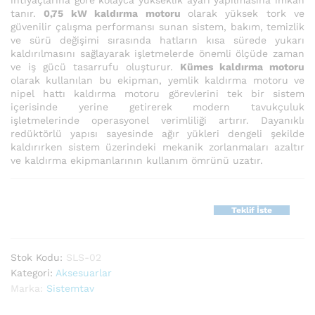
tanır.
0,75 kW kaldırma motoru
olarak yüksek tork ve
güvenilir çalışma performansı sunan sistem, bakım, temizlik
ve sürü değişimi sırasında hatların kısa sürede yukarı
kaldırılmasını sağlayarak işletmelerde önemli ölçüde zaman
ve iş gücü tasarrufu oluşturur.
Kümes kaldırma motoru
olarak kullanılan bu ekipman, yemlik kaldırma motoru ve
nipel hattı kaldırma motoru görevlerini tek bir sistem
içerisinde yerine getirerek modern tavukçuluk
işletmelerinde operasyonel verimliliği artırır. Dayanıklı
redüktörlü yapısı sayesinde ağır yükleri dengeli şekilde
kaldırırken sistem üzerindeki mekanik zorlanmaları azaltır
ve kaldırma ekipmanlarının kullanım ömrünü uzatır.
Teklif İste
Stok Kodu:
SLS-02
Kategori:
Aksesuarlar
Marka:
Sistemtav