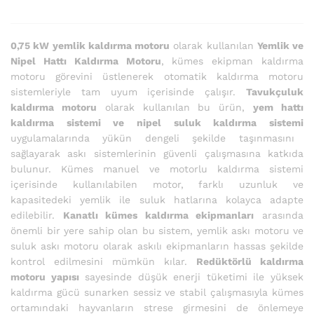
0,75 kW yemlik kaldırma motoru
olarak kullanılan
Yemlik ve
Nipel Hattı Kaldırma Motoru
, kümes ekipman kaldırma
motoru görevini üstlenerek otomatik kaldırma motoru
sistemleriyle tam uyum içerisinde çalışır.
Tavukçuluk
kaldırma motoru
olarak kullanılan bu ürün,
yem hattı
kaldırma sistemi ve nipel suluk kaldırma sistemi
uygulamalarında yükün dengeli şekilde taşınmasını
sağlayarak askı sistemlerinin güvenli çalışmasına katkıda
bulunur. Kümes manuel ve motorlu kaldırma sistemi
içerisinde kullanılabilen motor, farklı uzunluk ve
kapasitedeki yemlik ile suluk hatlarına kolayca adapte
edilebilir.
Kanatlı kümes kaldırma ekipmanları
arasında
önemli bir yere sahip olan bu sistem, yemlik askı motoru ve
suluk askı motoru olarak askılı ekipmanların hassas şekilde
kontrol edilmesini mümkün kılar.
Redüktörlü kaldırma
motoru yapısı
sayesinde düşük enerji tüketimi ile yüksek
kaldırma gücü sunarken sessiz ve stabil çalışmasıyla kümes
ortamındaki hayvanların strese girmesini de önlemeye