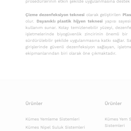
prosedürlerinin etkin şekilde uygulanmasına destek olu
Çizme dezenfeksiyon teknesi
olarak geliştirilen
Plas
olur.
Dayanıklı plastik hijyen teknesi
yapısı sayesi
kullanım sunar. Kolay temizlenebilir yüzeyi, dezenf
işletmelerinde biyogüvenlik zincirinin önemli bir
sürdürülebilir şekilde uygulanmasına katkı sağlar. 
girişlerinde güvenli dezenfeksiyon sağlayan, işlet
ekipmanlarından biri olarak öne çıkmaktadır.
Ürünler
Ürünler
Kümes Yemleme Sistemleri
Kümes Yem Si
Sistemleri
Kümes Nipel Suluk Sistemleri