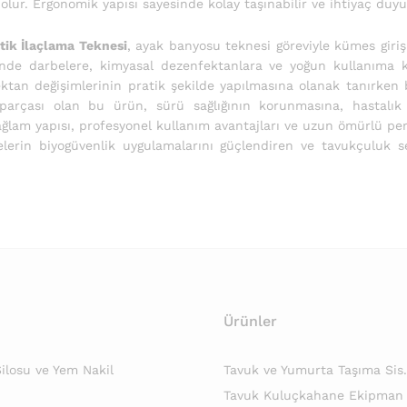
r. Ergonomik yapısı sayesinde kolay taşınabilir ve ihtiyaç duyulan 
tik İlaçlama Teknesi
, ayak banyosu teknesi göreviyle kümes giri
nde darbelere, kimyasal dezenfektanlara ve yoğun kullanıma ka
ektan değişimlerinin pratik şekilde yapılmasına olanak tanırken
 parçası olan bu ürün, sürü sağlığının korunmasına, hastalık r
Sağlam yapısı, profesyonel kullanım avantajları ve uzun ömürlü p
melerin biyogüvenlik uygulamalarını güçlendiren ve tavukçuluk 
Ürünler
losu ve Yem Nakil
Tavuk ve Yumurta Taşıma Sis.
Tavuk Kuluçkahane Ekipman