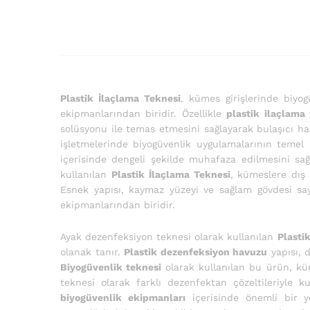
Plastik İlaçlama Teknesi
, kümes girişlerinde biyo
ekipmanlarından biridir. Özellikle
plastik ilaçlama
solüsyonu ile temas etmesini sağlayarak bulaşıcı ha
işletmelerinde biyogüvenlik uygulamalarının temel 
içerisinde dengeli şekilde muhafaza edilmesini sa
kullanılan
Plastik İlaçlama Teknesi
, kümeslere dış 
Esnek yapısı, kaymaz yüzeyi ve sağlam gövdesi say
ekipmanlarından biridir.
Ayak dezenfeksiyon teknesi olarak kullanılan
Plasti
olanak tanır.
Plastik dezenfeksiyon havuzu
yapısı, 
Biyogüvenlik teknesi
olarak kullanılan bu ürün, küm
teknesi olarak farklı dezenfektan çözeltileriyle
biyogüvenlik ekipmanları
içerisinde önemli bir 