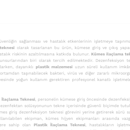
güvenliğin sağlanması ve hastalık etkenlerinin işletmeye taşın
 teknesi
olarak tasarlanan bu ürün, kümese giriş ve çıkış yapa
stalık riskinin azaltılmasına katkıda bulunur.
Kümes ilaçlama te
unsurlarından biri olarak tercih edilmektedir. Dezenfeksiyon t
ğlarken, dayanıklı
plastik malzemesi
uzun süreli kullanım imkâ
ortamdan taşınabilecek bakteri, virüs ve diğer zararlı mikroorg
esinde yoğun kullanım gerektiren profesyonel kanatlı işletmel
k İlaçlama Teknesi
, personelin kümese giriş öncesinde dezenfeksiyo
dezenfektan solüsyonunun tekne içerisinde güvenli biçimde tutul
es giriş dezenfeksiyon teknesi görevini yerine getirerek sürü 
 kullanılabilen ekipman, kümes hijyen ekipmanları arasında va
yere sahip olan
Plastik İlaçlama Teknesi
, hastalıkların işlet