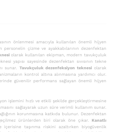
masının önlenmesi amacıyla kullanılan önemli hijyen
n personelin çizme ve ayakkabılarının dezenfektan
knesi
olarak kullanılan ekipman, modern tavukçuluk
eknesi yapısı sayesinde dezenfektan sıvısının tekne
nı sunar.
Tavukçuluk dezenfeksiyon teknesi
olarak
anizmaların kontrol altına alınmasına yardımcı olur.
erinde güvenilir performans sağlayan önemli hijyen
n işlemini hızlı ve etkili şekilde gerçekleştirmesine
masını sağlayarak uzun süre verimli kullanım sunar.
sağlığının korunmasına katkıda bulunur. Dezenfektan
zgeçilmez ürünlerden biri olarak öne çıkar.
Kanatlı
me içerisine taşınma riskini azaltırken biyogüvenlik