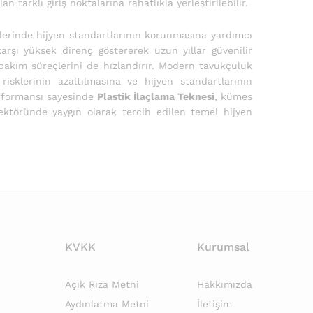
farklı giriş noktalarına rahatlıkla yerleştirilebilir.
şlerinde hijyen standartlarının korunmasına yardımcı
rşı yüksek direnç göstererek uzun yıllar güvenilir
 bakım süreçlerini de hızlandırır. Modern tavukçuluk
isklerinin azaltılmasına ve hijyen standartlarının
erformansı sayesinde
Plastik İlaçlama Teknesi
, kümes
sektöründe yaygın olarak tercih edilen temel hijyen
KVKK
Kurumsal
Açık Rıza Metni
Hakkımızda
Aydınlatma Metni
İletişim