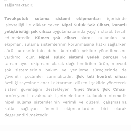
sağlamaktadır.
Tavukçuluk sulama sistemi ekipmanları
içerisinde
işlevselliği ile dikkat çeken
Nipel Suluk Şok Cihazı,
kanatlı
yetiştiriciliği şok cihazı
uygulamalarında yaygın olarak tercih
edilmektedir.
Kümes şok cihazı
olarak kullanılan bu
ekipman, sulama sistemlerinin korunmasına katkı sağlarken
sürü hareketlerinin daha kontrollü şekilde yönetilmesine
yardımcı olur.
Nipel suluk sistemi yedek parçası
ve
tamamlayıcı ekipmanı olarak değerlendirilen ürün, mevcut
şok sistemlerinin bakım ve yenileme süreçlerinde de
güvenilir çözümler sunmaktadır.
Şok teli kontrol cihazı
özelliği sayesinde enerji aktarımını düzenli şekilde yöneterek
sistem güvenliğini destekleyen
Nipel Suluk Şok Cihazı
,
profesyonel tavukçuluk işletmelerinde kullanılan otomatik
nipel sulama sistemlerinin verimli ve düzenli çalışmasına
katkı sağlayan önemli ekipmanlardan biri olarak
değerlendirilmektedir.