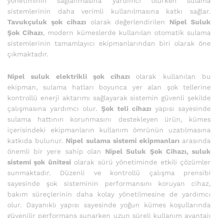
yönetiminin sağlanmasına yardımcı olurken sulama
sistemlerinin daha verimli kullanılmasına katkı sağlar.
Tavukçuluk şok cihazı
olarak değerlendirilen
Nipel Suluk
Şok Cihazı
, modern kümeslerde kullanılan otomatik sulama
sistemlerinin tamamlayıcı ekipmanlarından biri olarak öne
çıkmaktadır.
Nipel suluk elektrikli şok cihazı
olarak kullanılan bu
ekipman, sulama hatları boyunca yer alan şok tellerine
kontrollü enerji aktarımı sağlayarak sistemin güvenli şekilde
çalışmasına yardımcı olur.
Şok teli cihazı
yapısı sayesinde
sulama hattının korunmasını destekleyen ürün, kümes
içerisindeki ekipmanların kullanım ömrünün uzatılmasına
katkıda bulunur.
Nipel sulama sistemi ekipmanları
arasında
önemli bir yere sahip olan
Nipel Suluk Şok Cihazı, suluk
sistemi şok ünitesi
olarak sürü yönetiminde etkili çözümler
sunmaktadır. Düzenli ve kontrollü çalışma prensibi
sayesinde şok sisteminin performansını koruyan cihaz,
bakım süreçlerinin daha kolay yönetilmesine de yardımcı
olur. Dayanıklı yapısı sayesinde yoğun kümes koşullarında
güvenilir performans sunarken uzun süreli kullanım avantajı