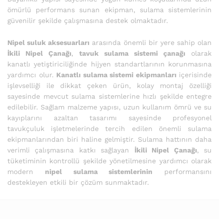
ömürlü performans sunan ekipman, sulama sistemlerinin
güvenilir şekilde çalışmasına destek olmaktadır.
Nipel suluk aksesuarları
arasında önemli bir yere sahip olan
İkili Nipel Çanağı
,
tavuk sulama sistemi çanağı
olarak
kanatlı yetiştiriciliğinde hijyen standartlarının korunmasına
yardımcı olur.
Kanatlı sulama sistemi ekipmanları
içerisinde
işlevselliği ile dikkat çeken ürün, kolay montaj özelliği
sayesinde mevcut sulama sistemlerine hızlı şekilde entegre
edilebilir. Sağlam malzeme yapısı, uzun kullanım ömrü ve su
kayıplarını azaltan tasarımı sayesinde profesyonel
tavukçuluk işletmelerinde tercih edilen önemli sulama
ekipmanlarından biri haline gelmiştir. Sulama hattının daha
verimli çalışmasına katkı sağlayan
İkili Nipel Çanağı
, su
tüketiminin kontrollü şekilde yönetilmesine yardımcı olarak
modern
nipel sulama sistemlerinin
performansını
destekleyen etkili bir çözüm sunmaktadır.