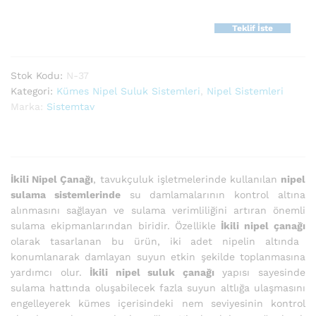
Teklif İste
Stok Kodu:
N-37
Kategori:
Kümes Nipel Suluk Sistemleri
,
Nipel Sistemleri
Marka:
Sistemtav
İkili Nipel Çanağı
, tavukçuluk işletmelerinde kullanılan
nipel
sulama sistemlerinde
su damlamalarının kontrol altına
alınmasını sağlayan ve sulama verimliliğini artıran önemli
sulama ekipmanlarından biridir. Özellikle
İkili nipel çanağı
olarak tasarlanan bu ürün, iki adet nipelin altında
konumlanarak damlayan suyun etkin şekilde toplanmasına
yardımcı olur.
İkili nipel suluk çanağı
yapısı sayesinde
sulama hattında oluşabilecek fazla suyun altlığa ulaşmasını
engelleyerek kümes içerisindeki nem seviyesinin kontrol