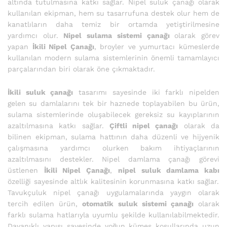
altında tutulmasına katkı sağlar. Nipel suluk çanağı olarak
kullanılan ekipman, hem su tasarrufuna destek olur hem de
kanatlıların daha temiz bir ortamda yetiştirilmesine
yardımcı olur.
Nipel sulama sistemi çanağı
olarak görev
yapan
İkili Nipel Çanağı
, broyler ve yumurtacı kümeslerde
kullanılan modern sulama sistemlerinin önemli tamamlayıcı
parçalarından biri olarak öne çıkmaktadır.
İkili suluk çanağı
tasarımı sayesinde iki farklı nipelden
gelen su damlalarını tek bir haznede toplayabilen bu ürün,
sulama sistemlerinde oluşabilecek gereksiz su kayıplarının
azaltılmasına katkı sağlar.
Çiftli nipel çanağı
olarak da
bilinen ekipman, sulama hattının daha düzenli ve hijyenik
çalışmasına yardımcı olurken bakım ihtiyaçlarının
azaltılmasını destekler. Nipel damlama çanağı görevi
üstlenen
İkili Nipel Çanağı
,
nipel suluk damlama kabı
özelliği sayesinde altlık kalitesinin korunmasına katkı sağlar.
Tavukçuluk nipel çanağı uygulamalarında yaygın olarak
tercih edilen ürün,
otomatik suluk sistemi çanağı
olarak
farklı sulama hatlarıyla uyumlu şekilde kullanılabilmektedir.
Dayanıklı yapısı sayesinde yoğun kümes koşullarında uzun