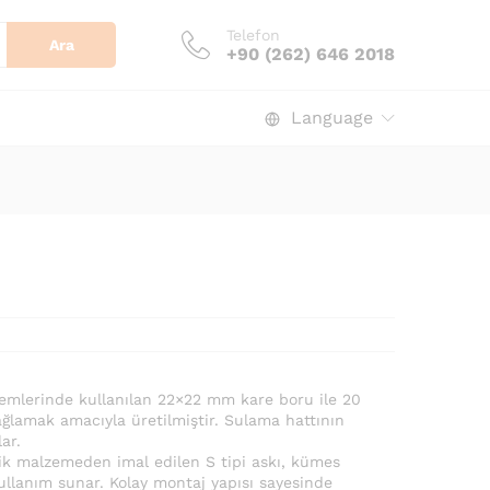
Telefon
Ara
+90 (262) 646 2018
Language
temlerinde kullanılan 22×22 mm kare boru ile 20
lamak amacıyla üretilmiştir. Sulama hattının
ar.
stik malzemeden imal edilen S tipi askı, kümes
ullanım sunar. Kolay montaj yapısı sayesinde