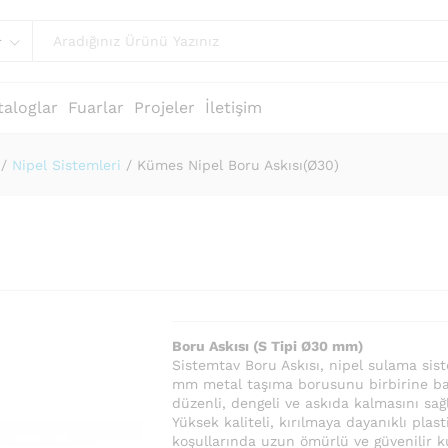
r
taloglar
Fuarlar
Projeler
İletişim
/
Nipel Sistemleri
/
Kümes Nipel Boru Askısı(Ø30)
Boru Askısı (S Tipi Ø30 mm)
Sistemtav Boru Askısı, nipel sulama sis
mm metal taşıma borusunu birbirine bağ
düzenli, dengeli ve askıda kalmasını sağl
Yüksek kaliteli, kırılmaya dayanıklı pla
koşullarında uzun ömürlü ve güvenilir k