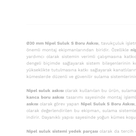
Ø30 mm Nipel Suluk S Boru Askısı
, tavukçuluk işle
önemli montaj ekipmanlarından biridir. Özellikle
ni
yardımcı olarak sistemin verimli çalışmasına katk
dengeli biçimde sağlayarak sistem bileşenlerinin 
yükseklikte tutulmasına katkı sağlayarak kanatlıları
kümeslerde düzenli ve güvenilir sulama sistemlerini
Nipel suluk askısı
olarak kullanılan bu ürün, sulama
kanca boru askısı
tasarımı sayesinde montaj işlemle
askısı
olarak görev yapan
Nipel Suluk S Boru Askısı
olarak değerlendirilen bu ekipman, sulama sistemle
indirir. Dayanıklı yapısı sayesinde yoğun kümes koş
Nipel suluk sistemi yedek parçası
olarak da tercih