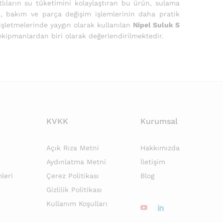
lıların su tüketimini kolaylaştıran bu ürün, sulama
en, bakım ve parça değişim işlemlerinin daha pratik
işletmelerinde yaygın olarak kullanılan
Nipel Suluk S
ekipmanlardan biri olarak değerlendirilmektedir.
KVKK
Kurumsal
Açık Rıza Metni
Hakkımızda
Aydınlatma Metni
İletişim
leri
Çerez Politikası
Blog
Gizlilik Politikası
Kullanım Koşulları