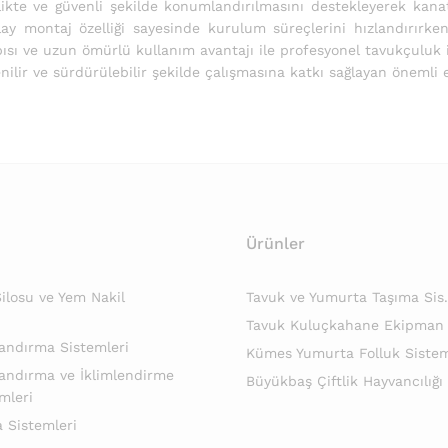
ikte ve güvenli şekilde konumlandırılmasını destekleyerek kanat
olay montaj özelliği sayesinde kurulum süreçlerini hızlandırırk
pısı ve uzun ömürlü kullanım avantajı ile profesyonel tavukçuluk 
ilir ve sürdürülebilir şekilde çalışmasına katkı sağlayan önemli 
Ürünler
losu ve Yem Nakil
Tavuk ve Yumurta Taşıma Sis.
Tavuk Kuluçkahane Ekipman
andırma Sistemleri
Kümes Yumurta Folluk Sistem
andırma ve İklimlendirme
Büyükbaş Çiftlik Hayvancılığı
mleri
 Sistemleri