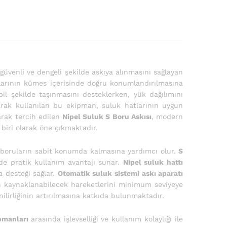
güvenli ve dengeli şekilde askıya alınmasını sağlayan
arının kümes içerisinde doğru konumlandırılmasına
il şekilde taşınmasını desteklerken, yük dağılımını
rak kullanılan bu ekipman, suluk hatlarının uygun
rak tercih edilen
Nipel Suluk S Boru Askısı
, modern
biri olarak öne çıkmaktadır.
k boruların sabit konumda kalmasına yardımcı olur.
S
 de pratik kullanım avantajı sunar.
Nipel suluk hattı
a desteği sağlar.
Otomatik suluk sistemi askı aparatı
en kaynaklanabilecek hareketlerini minimum seviyeye
lirliğinin artırılmasına katkıda bulunmaktadır.
ipmanları
arasında işlevselliği ve kullanım kolaylığı ile