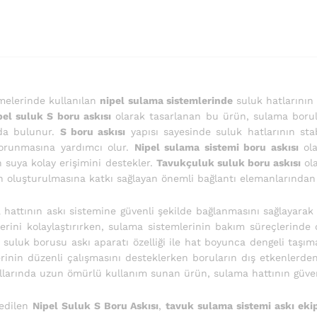
tmelerinde kullanılan
nipel sulama sistemlerinde
suluk hatlarının 
pel suluk S boru askısı
olarak tasarlanan bu ürün, sulama borul
ıda bulunur.
S boru askısı
yapısı sayesinde suluk hatlarının stab
korunmasına yardımcı olur.
Nipel sulama sistemi boru askısı
ola
n suya kolay erişimini destekler.
Tavukçuluk suluk boru askısı
ola
n oluşturulmasına katkı sağlayan önemli bağlantı elemanlarından 
 hattının askı sistemine güvenli şekilde bağlanmasını sağlayara
rini kolaylaştırırken, sulama sistemlerinin bakım süreçlerinde
, suluk borusu askı aparatı özelliği ile hat boyunca dengeli taşım
rinin düzenli çalışmasını desteklerken boruların dış etkenlerd
ullarında uzun ömürlü kullanım sunan ürün, sulama hattının güveni
 edilen
Nipel Suluk S Boru Askısı
,
tavuk sulama sistemi askı ek