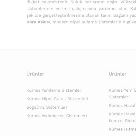
dikkat çekmektedir. Suluk hatlarının doğru yüksekl
sistemlerinin verimli çalışmasına yardımcı olur. K
şekilde gerçekleştirilmesine olanak tanır. Sağlam ya
Boru Askısı
, modern nipel sulama sistemlerinin güven
Ürünler
Ürünler
Kümes Yemleme Sistemleri
Kümes Yem Si
Sistemleri
Kümes Nipel Suluk Sistemleri
Kümes Haval
Soğutma Sistemleri
Kümes Haval
Kümes Aydınlatma Sistemleri
Kontrol Siste
Kümes Isıtma