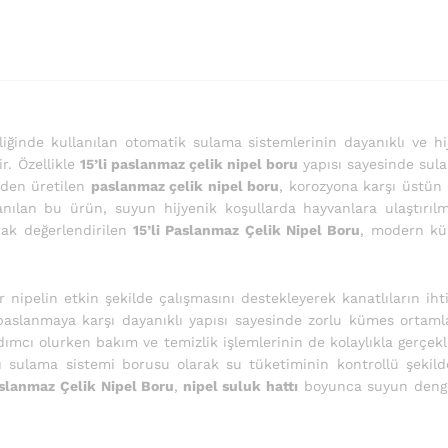
ciliğinde kullanılan otomatik sulama sistemlerinin dayanıklı ve hi
r. Özellikle
15’li paslanmaz çelik nipel boru
yapısı sayesinde sula
eden üretilen
paslanmaz çelik nipel boru
, korozyona karşı üstün 
anılan bu ürün, suyun hijyenik koşullarda hayvanlara ulaştırıl
ak değerlendirilen
15’li Paslanmaz Çelik Nipel Boru
, modern küm
 nipelin etkin şekilde çalışmasını destekleyerek kanatlıların ih
aslanmaya karşı dayanıklı yapısı sayesinde zorlu kümes ortaml
ımcı olurken bakım ve temizlik işlemlerinin de kolaylıkla gerçekl
lı sulama sistemi borusu olarak su tüketiminin kontrollü şekil
aslanmaz Çelik Nipel Boru
,
nipel suluk hattı
boyunca suyun dengel