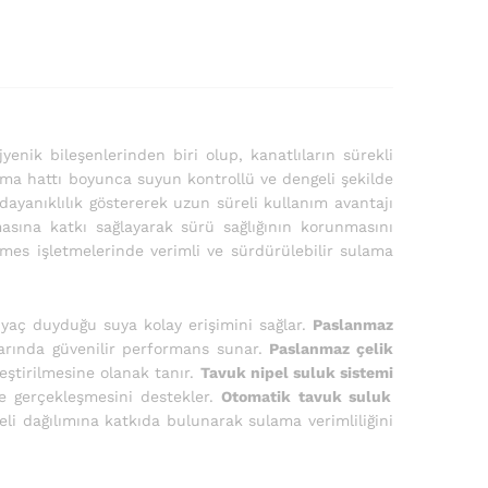
jyenik bileşenlerinden biri olup, kanatlıların sürekli
ma hattı boyunca suyun kontrollü ve dengeli şekilde
dayanıklılık göstererek uzun süreli kullanım avantajı
masına katkı sağlayarak sürü sağlığının korunmasını
es işletmelerinde verimli ve sürdürülebilir sulama
tiyaç duyduğu suya kolay erişimini sağlar.
Paslanmaz
arında güvenilir performans sunar.
Paslanmaz çelik
eştirilmesine olanak tanır.
Tavuk nipel suluk sistemi
de gerçekleşmesini destekler.
Otomatik tavuk suluk
i dağılımına katkıda bulunarak sulama verimliliğini