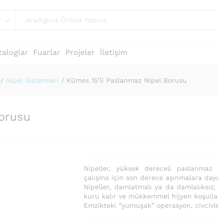
r
taloglar
Fuarlar
Projeler
İletişim
/
Nipel Sistemleri
/
Kümes 15’li Paslanmaz Nipel Borusu
Borusu
Nipeller, yüksek dereceli paslanmaz 
çalışma için son derece aşınmalara dayan
Nipeller, damlatmalı ya da damlalıksız,
kuru kalır ve mükkemmel hijyen koşullar
Emzikteki “yumuşak” operasyon, civcivl