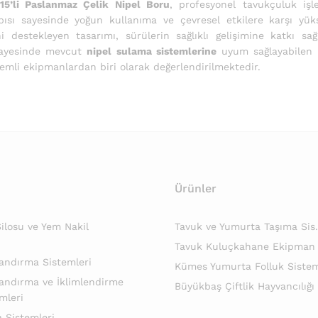
15’li Paslanmaz Çelik Nipel Boru
, profesyonel tavukçuluk işl
apısı sayesinde yoğun kullanıma ve çevresel etkilere karşı yü
ni destekleyen tasarımı, sürülerin sağlıklı gelişimine katkı sa
 sayesinde mevcut
nipel sulama sistemlerine
uyum sağlayabilen bu
emli ekipmanlardan biri olarak değerlendirilmektedir.
Ürünler
losu ve Yem Nakil
Tavuk ve Yumurta Taşıma Sis.
Tavuk Kuluçkahane Ekipman
andırma Sistemleri
Kümes Yumurta Folluk Sistem
andırma ve İklimlendirme
Büyükbaş Çiftlik Hayvancılığı
mleri
 Sistemleri