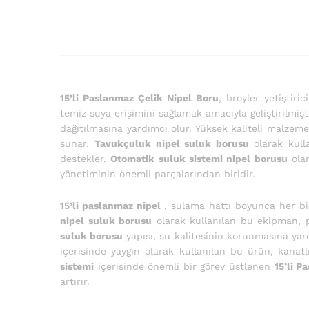
15’li Paslanmaz Çelik Nipel Boru
, broyler yetiştiri
temiz suya erişimini sağlamak amacıyla geliştirilmişti
dağıtılmasına yardımcı olur. Yüksek kaliteli malzem
sunar.
Tavukçuluk nipel suluk borusu
olarak kull
destekler.
Otomatik suluk sistemi nipel borusu
olar
yönetiminin önemli parçalarından biridir.
15’li paslanmaz nipel
, sulama hattı boyunca her bir
nipel suluk borusu
olarak kullanılan bu ekipman, p
suluk borusu
yapısı, su kalitesinin korunmasına yard
içerisinde yaygın olarak kullanılan bu ürün, kanat
sistemi
içerisinde önemli bir görev üstlenen
15’li P
artırır.