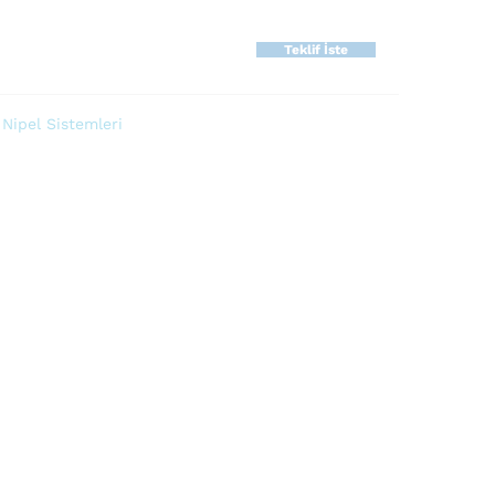
Teklif İste
,
Nipel Sistemleri