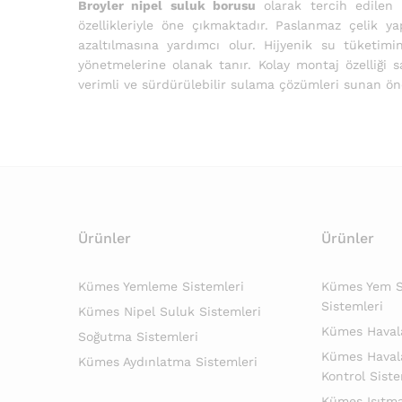
Broyler nipel suluk borusu
olarak tercih edilen
özellikleriyle öne çıkmaktadır. Paslanmaz çelik y
azaltılmasına yardımcı olur. Hijyenik su tüketimi
yönetmelerine olanak tanır. Kolay montaj özelliği
verimli ve sürdürülebilir sulama çözümleri sunan ön
Ürünler
Ürünler
Kümes Yemleme Sistemleri
Kümes Yem Si
Sistemleri
Kümes Nipel Suluk Sistemleri
Kümes Haval
Soğutma Sistemleri
Kümes Haval
Kümes Aydınlatma Sistemleri
Kontrol Siste
Kümes Isıtma