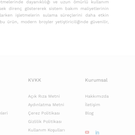
etmelerinde dayanıklılığı ve uzun ömürlü kullanım
ksek direnç göstererek sistem bakım maliyetlerinin
ğlarken işletmelerin sulama süreçlerini daha etkin
 ürün, modern broyler yetiştiriciliğinde güvenilir,
KVKK
Kurumsal
Açık Rıza Metni
Hakkımızda
Aydınlatma Metni
İletişim
leri
Çerez Politikası
Blog
Gizlilik Politikası
Kullanım Koşulları