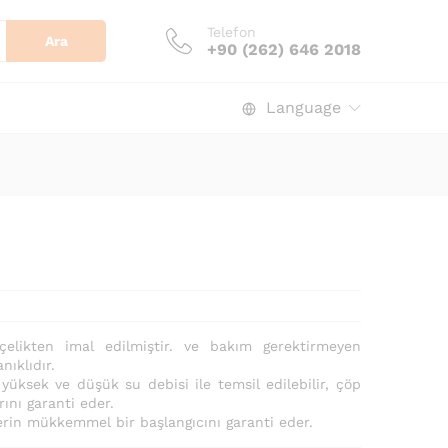
Telefon
Ara
+90 (262) 646 2018
Language
çelikten imal edilmiştir. ve bakım gerektirmeyen
ıklıdır.
 yüksek ve düşük su debisi ile temsil edilebilir, çöp
ını garanti eder.
erin mükkemmel bir başlangıcını garanti eder.