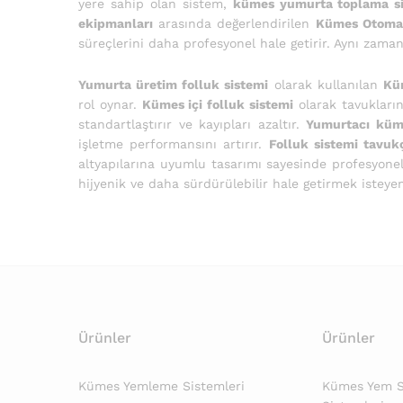
yere sahip olan sistem,
kümes yumurta toplama si
ekipmanları
arasında değerlendirilen
Kümes Otomat
süreçlerini daha profesyonel hale getirir. Aynı zam
Yumurta üretim folluk sistemi
olarak kullanılan
Kü
rol oynar.
Kümes içi folluk sistemi
olarak tavukları
standartlaştırır ve kayıpları azaltır.
Yumurtacı küm
işletme performansını artırır.
Folluk sistemi tavuk
altyapılarına uyumlu tasarımı sayesinde profesyone
hijyenik ve daha sürdürülebilir hale getirmek isteye
Ürünler
Ürünler
Kümes Yemleme Sistemleri
Kümes Yem Si