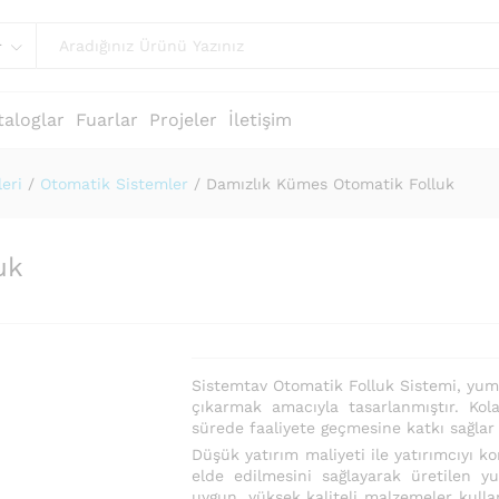
r
taloglar
Fuarlar
Projeler
İletişim
eri
/
Otomatik Sistemler
/
Damızlık Kümes Otomatik Folluk
uk
Sistemtav Otomatik Folluk Sistemi, yumur
çıkarmak amacıyla tasarlanmıştır. Ko
sürede faaliyete geçmesine katkı sağlar v
Düşük yatırım maliyeti ile yatırımcıyı k
elde edilmesini sağlayarak üretilen yu
uygun, yüksek kaliteli malzemeler kull