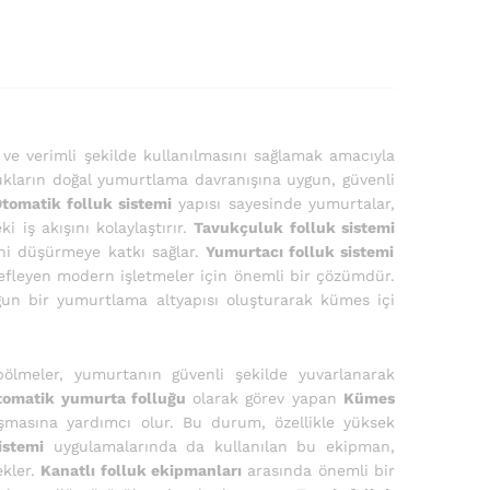
 ve verimli şekilde kullanılmasını sağlamak amacıyla
ukların doğal yumurtlama davranışına uygun, güvenli
tomatik folluk sistemi
yapısı sayesinde yumurtalar,
 iş akışını kolaylaştırır.
Tavukçuluk folluk sistemi
ini düşürmeye katkı sağlar.
Yumurtacı folluk sistemi
edefleyen modern işletmeler için önemli bir çözümdür.
gun bir yumurtlama altyapısı oluşturarak kümes içi
ölmeler, yumurtanın güvenli şekilde yuvarlanarak
tomatik yumurta folluğu
olarak görev yapan
Kümes
şmasına yardımcı olur. Bu durum, özellikle yüksek
istemi
uygulamalarında da kullanılan bu ekipman,
ekler.
Kanatlı folluk ekipmanları
arasında önemli bir