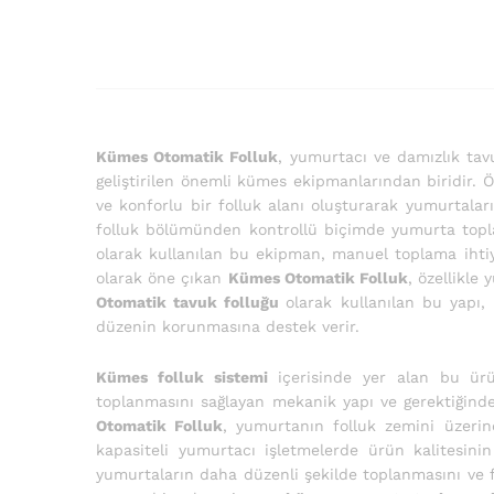
Kümes Otomatik Folluk
, yumurtacı ve damızlık tav
geliştirilen önemli kümes ekipmanlarından biridir. Ö
ve konforlu bir folluk alanı oluşturarak yumurtala
folluk bölümünden kontrollü biçimde yumurta toplam
olarak kullanılan bu ekipman, manuel toplama ihtiya
olarak öne çıkan
Kümes Otomatik Folluk
, özellikle
Otomatik tavuk folluğu
olarak kullanılan bu yapı
düzenin korunmasına destek verir.
Kümes folluk sistemi
içerisinde yer alan bu ürün
toplanmasını sağlayan mekanik yapı ve gerektiğind
Otomatik Folluk
, yumurtanın folluk zemini üzeri
kapasiteli yumurtacı işletmelerde ürün kalitesin
yumurtaların daha düzenli şekilde toplanmasını ve f