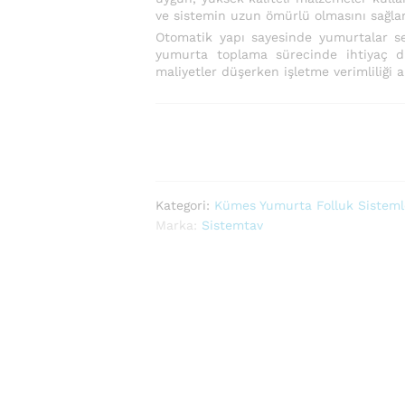
ve sistemin uzun ömürlü olmasını sağlar
Otomatik yapı sayesinde yumurtalar se
yumurta toplama sürecinde ihtiyaç d
maliyetler düşerken işletme verimliliği a
Kategori:
Kümes Yumurta Folluk Sisteml
Marka:
Sistemtav