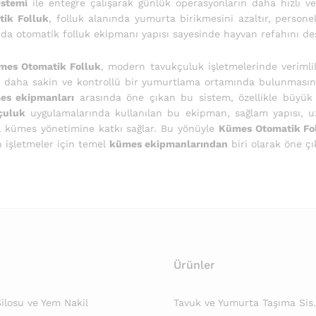
stemi
ile entegre çalışarak günlük operasyonların daha hızlı v
ik Folluk
, folluk alanında yumurta birikmesini azaltır, perso
anda otomatik folluk ekipmanı yapısı sayesinde hayvan refahını d
mes Otomatik Folluk
, modern tavukçuluk işletmelerinde verimlil
n daha sakin ve kontrollü bir yumurtlama ortamında bulunmasın
es ekipmanları
arasında öne çıkan bu sistem, özellikle büyük s
çuluk
uygulamalarında kullanılan bu ekipman, sağlam yapısı, 
l kümes yönetimine katkı sağlar. Bu yönüyle
Kümes Otomatik Fo
n işletmeler için temel
kümes ekipmanlarından
biri olarak öne ç
Ürünler
losu ve Yem Nakil
Tavuk ve Yumurta Taşıma Sis.