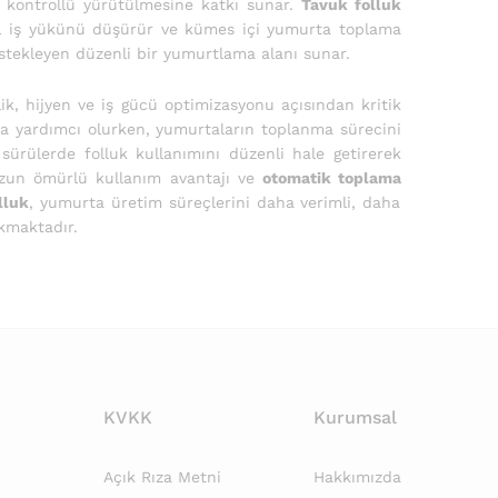
e kontrollü yürütülmesine katkı sunar.
Tavuk folluk
nel iş yükünü düşürür ve kümes içi yumurta toplama
estekleyen düzenli bir yumurtlama alanı sunar.
ik, hijyen ve iş gücü optimizasyonu açısından kritik
a yardımcı olurken, yumurtaların toplanma sürecini
ürülerde folluk kullanımını düzenli hale getirerek
uzun ömürlü kullanım avantajı ve
otomatik toplama
lluk
, yumurta üretim süreçlerini daha verimli, daha
ıkmaktadır.
KVKK
Kurumsal
Açık Rıza Metni
Hakkımızda