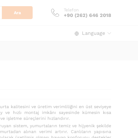
Telefon
Ara
+90 (262) 646 2018
Language
ta kalitesini ve üretim verimliliğini en üst seviyeye
lay ve hızlı montaj imkânı sayesinde kümesin kısa
e işletme süreçlerini hızlandırır.
oruyan sistem, yumurtaların temiz ve hijyenik şekilde
murtadan alınan verimi artırır. Canlıların yapısına
anılarak üretilmiş olması hayvan konforunu destekler