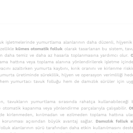
uk işletmelerinde yumurtlama alanlarının daha düzenli, hijyenik
zellikle
kümes otomatik folluk
olarak tasarlanan bu sistem, tav
rın daha temiz ve daha az hasarla toplanmasına yardımcı olur.
O
a hattına veya toplama alanına yönlendirilerek işletme içindeki
cını azaltırken yumurta kaybını, kırık oranını ve kirlenme risk
 yumurta üretiminde süreklilik, hijyen ve operasyon verimliliği h
, hem yumurtacı tavuk folluğu hem de damızlık sürüler için uy
, tavukların yumurtlama sırasında rahatça kullanabileceği b
e otomatik kapanma veya yönlendirme parçalarıyla çalışabilir.
O
nde kirlenmeden, kırılmadan ve ezilmeden toplama hattına ula
in korunması açısından büyük avantaj sağlar.
Damızlık folluk s
olluk alanlarının sürü tarafından daha etkin kullanılmasını dest